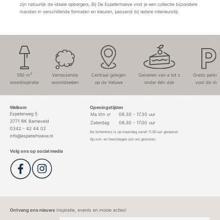
zijn natuurlijk de ideale opbergers. Bij De Espeterhoeve vind je een collectie bijzondere
manden in verschillende formaten en kleuren, passend bij iedere interieurstijl.
2
550 m
Verrassende
Centraal gelegen
Genieten van a tot z
Gratis parke
wooninspiratie
woonideeëen
op de Veluwe
onder één dak
voor de deu
Welkom
Openingstijden
Espeterweg 5
Ma t/m vr
08.30 - 17.30 uur
3771 RK Barneveld
Zaterdag
08.30 - 17.00 uur
0342 - 42 44 02
De Schenkerij is op maandag vanaf 11.00 uur geopend.
info@espeterhoeve.nl
Op zon- en feestdagen zijn wij gesloten.
Volg ons op social media
Ontvang ons nieuws
inspiratie, events en mooie acties!