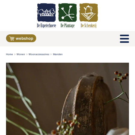
webshop
Home
Wonen
Woonaccessoires
Manden