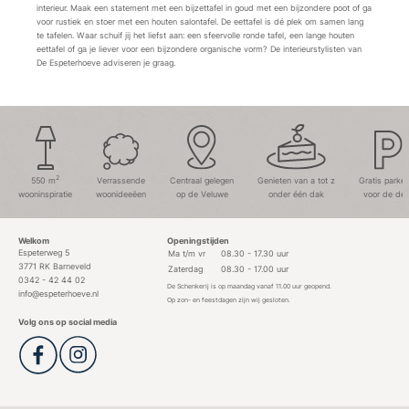
interieur.
Maak een statement met een bijzettafel in goud met een bijzondere poot of ga
voor rustiek en stoer met een houten salontafel.
De eettafel is dé plek om samen lang
te tafelen. Waar schuif jij het liefst aan:
een sfeervolle ronde tafel, een lange houten
eettafel of ga je liever voor een bijzondere organische vorm? De interieurstylisten van
De Espeterhoeve adviseren je graag.
2
550 m
Verrassende
Centraal gelegen
Genieten van a tot z
Gratis parke
wooninspiratie
woonideeëen
op de Veluwe
onder één dak
voor de deu
Welkom
Openingstijden
Espeterweg 5
Ma t/m vr
08.30 - 17.30 uur
3771 RK Barneveld
Zaterdag
08.30 - 17.00 uur
0342 - 42 44 02
De Schenkerij is op maandag vanaf 11.00 uur geopend.
info@espeterhoeve.nl
Op zon- en feestdagen zijn wij gesloten.
Volg ons op social media