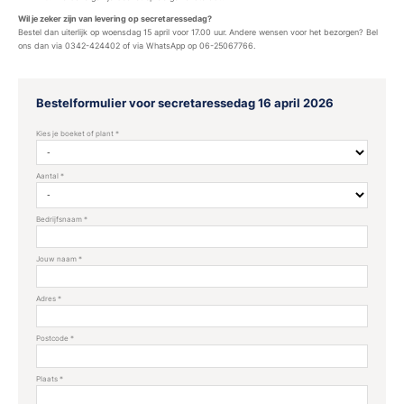
Wil je zeker zijn van levering op secretaressedag?
Bestel dan uiterlijk op woensdag 15 april voor 17.00 uur. Andere wensen voor het bezorgen? Bel
ons dan via 0342-424402 of via WhatsApp op 06-25067766.
Bestelformulier voor secretaressedag 16 april 2026
Kies je boeket of plant
*
Aantal
*
Bedrijfsnaam
*
Jouw naam
*
Adres
*
Postcode
*
Plaats
*