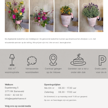
De afgebeelde boeketten zijn middelgroot. De geleverde boeketten kunnen qua bloemsoorten afwijken i.v.m. met
wisselende aanvoer op de veiling. Alle prijzen zijn incl. btw en excl. bezorgkosten.
2
550 m
Verrassende
Centraal gelegen
Genieten van a tot z
Gratis parke
wooninspiratie
woonideeëen
op de Veluwe
onder één dak
voor de deu
Welkom
Openingstijden
Espeterweg 5
Ma t/m vr
08.30 - 17.30 uur
3771 RK Barneveld
Zaterdag
08.30 - 17.00 uur
0342 - 42 44 02
De Schenkerij is op maandag vanaf 11.00 uur geopend.
info@espeterhoeve.nl
Op zon- en feestdagen zijn wij gesloten.
Volg ons op social media