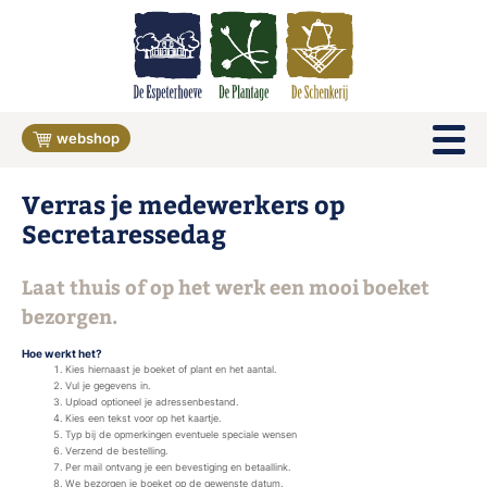
webshop
Verras je medewerkers op
Secretaressedag
Laat thuis of op het werk een mooi boeket
bezorgen.
Hoe werkt het?
Kies hiernaast je boeket of plant en het aantal.
Vul je gegevens in.
Upload optioneel je adressenbestand.
Kies een tekst voor op het kaartje.
Typ bij de opmerkingen eventuele speciale wensen
Verzend de bestelling.
Per mail ontvang je een bevestiging en betaallink.
We bezorgen je boeket op de gewenste datum.